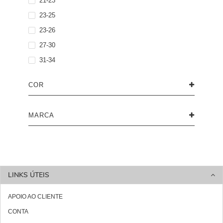
21-23
23-25
23-26
27-30
31-34
COR
MARCA
LINKS ÚTEIS
APOIO AO CLIENTE
CONTA