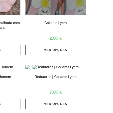
abalhado com
Collants Lycra
nça
2.00
€
S
VER OPÇÕES
s Homem
Redutores | Collants Lycra
7.00
€
S
VER OPÇÕES